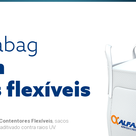
abag
m
 flexíveis
Contentores Flexíveis
, sacos
 aditivado contra raios UV.