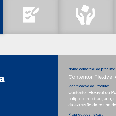
Nome comercial do produto:
a
Contentor Flexível 
Identificação do Produto:
Contentor Flexível de Po
polipropileno trançado, s
da extrusão da resina de
Propriedades físicas: